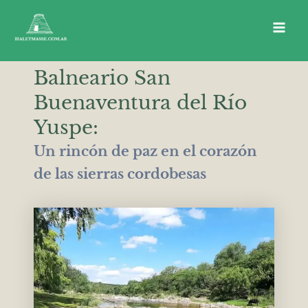
Ir
al
Main
contenido
Men
Balneario San
Buenaventura del Río
Yuspe:
Un rincón de paz en el corazón
de las sierras cordobesas