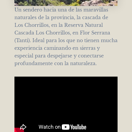
Un sendero hacia una de las maravillas
naturales de la provincia, la cascada de
Los Chorrillos, en la Reserva Natural
Cascada Los Chorrillos, en Flor Serrana
(Tanti). Ideal para los que no tienen mucha
experiencia caminando en sierras y
especial para despejarse y conectarse
profundamente con la naturaleza.