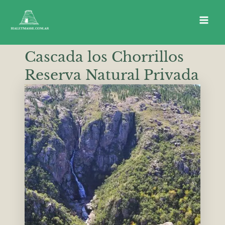
Ir
al
Main
contenido
Men
Cascada los Chorrillos
Reserva Natural Privada